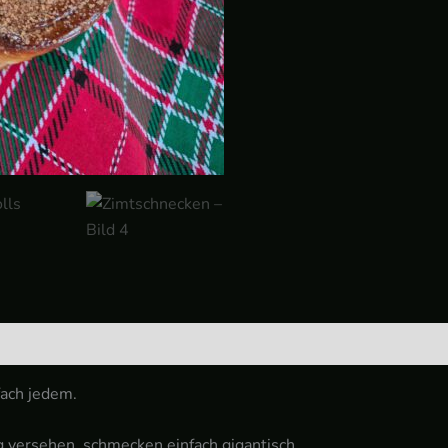
ach jedem.
 versehen, schmecken einfach gigantisch.