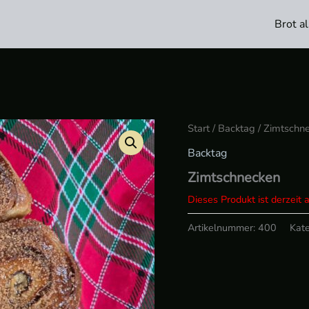
Brot a
Start
/
Backtag
/ Zimtschn
Backtag
Zimtschnecken
Dieses Produkt ist derzeit 
Artikelnummer:
400
Kate