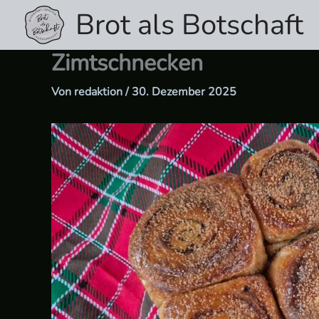
Zum
Brot als Botschaft
Inhalt
springen
Zimtschnecken
Von
redaktion
/
30. Dezember 2025