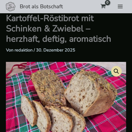
Zum
Brot als Botschaft
Inhalt
Kartoffel-Röstibrot mit
springen
Schinken & Zwiebel –
herzhaft, deftig, aromatisch
Von
redaktion
/
30. Dezember 2025